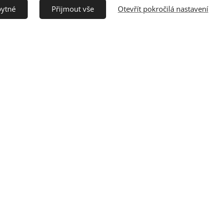
bytné
Přijmout vše
Otevřít pokročilá nastavení