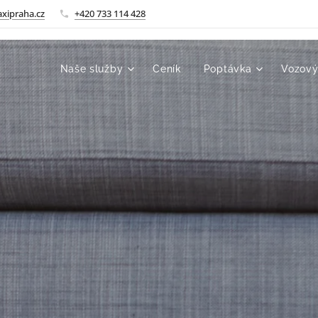
xipraha.cz
+420 733 114 428
Naše služby
Ceník
Poptávka
Vozový