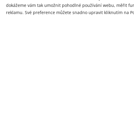
dokážeme vám tak umožnit pohodlné používání webu, měřit funk
reklamu. Své preference můžete snadno upravit kliknutím na Po
E-mail
Zpráva
Jak jste se 
Internet 