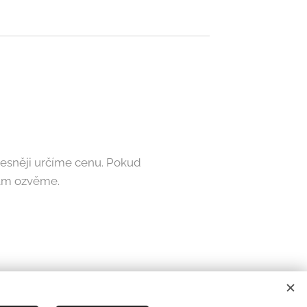
řesněji určíme cenu. Pokud
 Vám ozvěme.