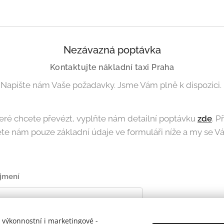
Nezávazná poptávka
Kontaktujte nákladní taxi Praha
Napište nám Vaše požadavky. Jsme Vám plně k dispozici.
 které chcete převézt, vyplňte nám detailní poptávku
zde
. P
lete nám pouze základní údaje ve formuláři níže a my se
jmení
 výkonnostní i marketingové -
slo