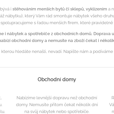
abývá i
stěhováním menších bytů či sklepů, vyklízením
a n
áž nábytku), který Vám rád smontuje nábytek všeho druhu
s spolupracujeme s řadou menších firem, které pravidelně 
e i nábytek a spotřebiče z obchodních domů. Doprava u 
nabízí obchodní domy a nemusíte na zboží čekat i několi
u, kterou hledáte nenašli, nevadí. Napište nám a podíváme
Obchodní domy
,
Nabízíme levnější dopravu než obchodní
R
u.
domy. Nemusíte přitom čekat několik dní
Vá
lu.
na svůj nábytek nebo spotřebiče.
n