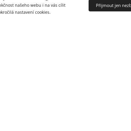
Přijmout jen nez
čnost našeho webu i na vás cílit
kročilá nastavení cookies.
dozvědeli o naši firmě (pole není povinné) ?
- Google