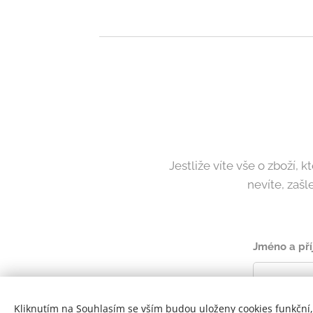
Jestliže víte vše o zboží,
nevíte, zaš
Jméno a pří
Kliknutím na Souhlasím se vším budou uloženy cookies funkční,
Telefonní čí