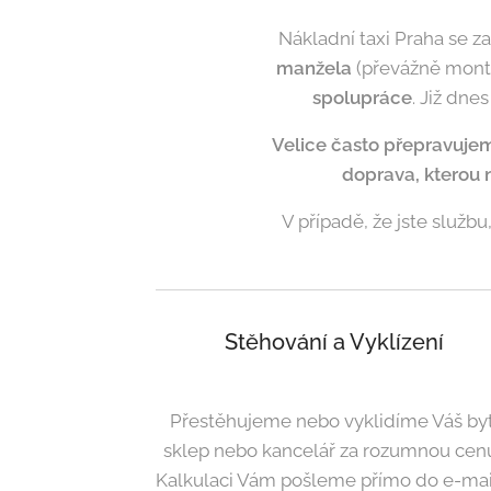
Nákladní taxi Praha se z
manžela
(převážně mont
spolupráce
. Již dne
Velice často přepravujem
doprava, kterou 
V případě, že jste služb
Stěhování a Vyklízení
Přestěhujeme nebo vyklidíme Váš byt
sklep nebo kancelář za rozumnou cen
Kalkulaci Vám pošleme přímo do e-mai