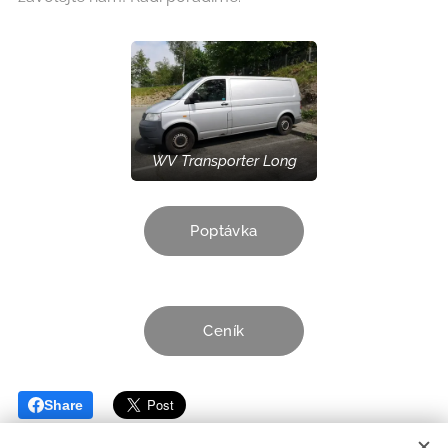
WV Transporter Long
Poptávka
Ceník
Share