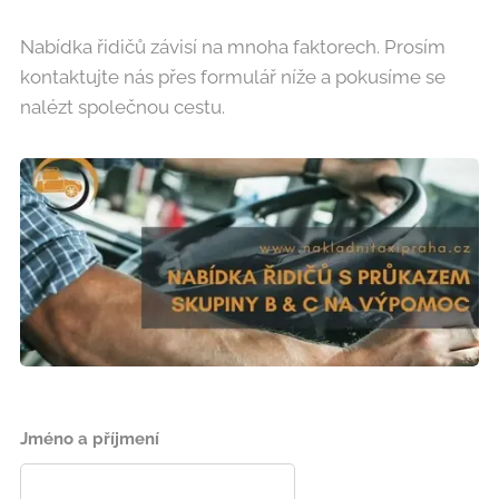
Nabídka řidičů závisí na mnoha faktorech. Prosím
kontaktujte nás přes formulář níže a pokusíme se
nalézt společnou cestu.
Jméno a příjmení