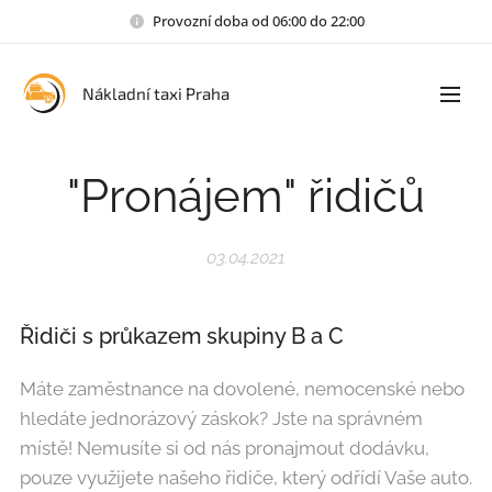
Provozní doba od 06:00 do 22:00
Nákladní taxi Praha
"Pronájem" řidičů
03.04.2021
Řidiči s průkazem skupiny B a C
Máte zaměstnance na dovolené, nemocenské nebo
hledáte jednorázový záskok? Jste na správném
místě! Nemusíte si od nás pronajmout dodávku,
pouze využijete našeho řidiče, který odřídí Vaše auto.