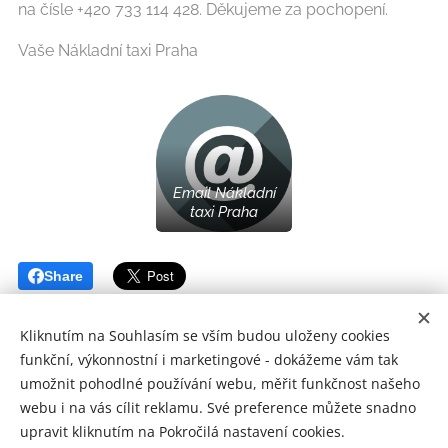
na čísle +420 733 114 428. Děkujeme za pochopení.
Vaše Nákladní taxi Praha
Email Nákladní
taxi Praha
Share
Kliknutím na Souhlasím se vším budou uloženy cookies
funkční, výkonnostní i marketingové - dokážeme vám tak
umožnit pohodlné používání webu, měřit funkčnost našeho
webu i na vás cílit reklamu. Své preference můžete snadno
Nákladní taxi Praha; Všechna práva vyhrazena 2018
upravit kliknutím na Pokročilá nastavení cookies.