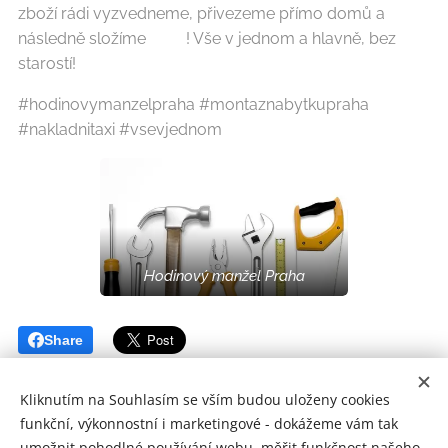
zboží rádi vyzvedneme, přivezeme přímo domů a
následně složíme🔧⛏️! Vše v jednom a hlavně, bez
starostí!✔️😏
#hodinovymanzelpraha #montaznabytkupraha
#nakladnitaxi #vsevjednom
Hodinový manžel Praha
Share
Kliknutím na Souhlasím se vším budou uloženy cookies
funkční, výkonnostní i marketingové - dokážeme vám tak
umožnit pohodlné používání webu, měřit funkčnost našeho